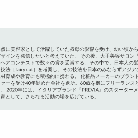
拠点に美容家として活躍していた叔母の影響を受け、幼い頃か
ザインを発信したいと考えていた。 その後、大手美容サロン
のヘアコンテストで数々の賞を受賞する。その中で、日本人の
法［fairy cut］を考案し、その技法を日本のみならずアジア
材育成や教育にも積極的に携わる。 化粧品メーカーのブラン
ァーを受け40年勤めた会社を退所。60歳を機にフリーランス
 2020年には、イタリアブランド『PREVIA』のスターター
容家として、さらなる活動の場を広げている。