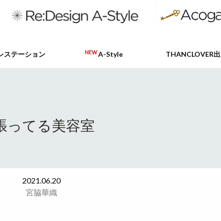
NEW
レステーション
A-Style
THANCLOVER
張ってる美容室
2021.06.20
宮脇華織