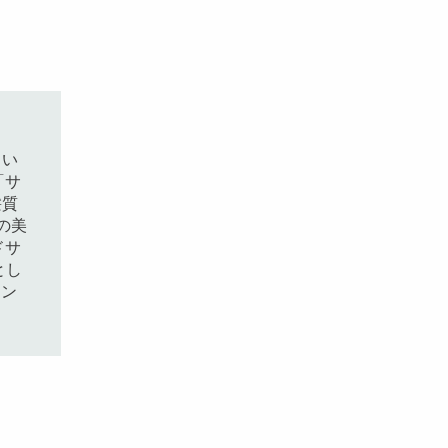
らい
「サ
髪質
の美
ドサ
とし
メン