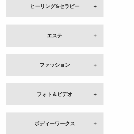
ヒーリング&セラピー
#115 正しいサイキックの使
い方 整体師にクレーム！？
自慢の特技は？
エステ
ゲスト：株式会社こころの風通
し 代表 スピリチュアルカウ
ンセラー 蓮水りの
#68 セミナー通いはもう終わ
り！？ ｢手に職｣の最終到達点
#114 サイキックトレーニン
ゲスト：睡眠専門ドライヘッド
ファッション
グ 仕事ルーツ・妊活・サイキ
スパサロン Dr.ぐっすり〜
ックとの出会い
大村加須美
ゲスト：株式会社こころの風通
#112 ｢積み重ねる｣というこ
し 代表 スピリチュアルカウン
#67 目指すはコンビニのよう
と 質問コーナー 岐路に立っ
セラー 蓮水りの
な店 眠らせないリラクゼーシ
た自分へ
フォト＆ビデオ
ョン？
ゲスト：Zelkova.K 代表 ジュエ
#113 蓮水りののルーツ 蓮
ゲスト：睡眠専門ドライヘッド
リーデザイナー 川崎けやき
水さんの身に起こった事と
スパサロン Dr.ぐっすり〜
#8 写真上達のPOINT 加工っ
は？ 大学院を中退？
大村加須美
#111 作品とインスピレーショ
てどう思う？ 理想の写真は？
ゲスト：株式会社こころの風通
ン 山形県での出会い
ゲスト：フォトグラファー お
ボディーワークス
し 代表 スピリチュアルカウン
#66 サロン開業時に学んだこ
ゲスト：Zelkova.K 代表 ジュエ
うちdeカメラ／OCDインスタ
セラー 蓮水りの
と コンサル海外研修
リーデザイナー 川崎けやき
部 主宰 こいけさとみ