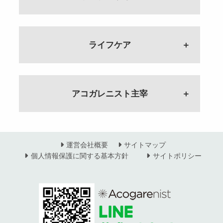
用中！
ゲスト：しらさぎふれあい助産
田千恵子
ススクール 代表 相澤 静
ア EI（感情）マーケティング
技とは？
宰 こいけさとみ
ゲスト：Picnic Gyrotonic
院 院長 木村 恵子
#65 これからの生き方を変え
コンサルタント 小林 大江子
ゲスト：アンティークショップ
Studio 主宰 鈴木千鶴
#82 狙うはオーガニック野菜と
受けた放送局は500社以上！？
ホームページ・映像企画制作 ポ
る 大村加須美のルーツ
Yuge オーナー 大野奈巳
ホームページ・映像企画制作 ポ
#73 病院とは一味違う？ 助産
スーパーの野菜の中間？ でこぼ
アナウンサーを目指し続けた4年間
ケクリの魅力
ゲスト：睡眠専門ドライヘッドス
#42 月収8倍！？その秘密とは
ケクリの魅力
#37 ファンキーな能楽プロデュ
院の産後ケア
こ野菜の定期便
ゲスト：アナウンサー・アナウン
ゲスト：ポケット・クリエイショ
パサロン Dr.ぐっすり〜 大村加
ライフケア
現職との出会いは？
#98 アンティークショップ 開業の
ゲスト：ポケット・クリエイショ
ーサー 紀井規子のルーツ
ゲスト：しらさぎふれあい助産
ゲスト：でこぼこマーケット 立
ススクール 代表 相澤 静
ン 源功子
須美
ゲスト：合同会社 オフィスコ
きっかけと二足のわらじ 義父の
ン 源功子
ゲスト：株式会社 真花 ファン
院 院長 木村 恵子
田千恵子
ア EI（感情）マーケティング
言葉 仕入れ？通販？
キーな能楽プロデューサー 紀
ラストステージを飾ってあげたい
WEBマーケター×PRプロデューサ
#60 日常が楽しくなる数秘術
#115 正しいサイキックの使い
コンサルタント 小林 大江子
ゲスト：アンティークショップ
魅力的な人は○○がある！？ 写真
井規子
女性の一生を支える助産師
#81 無農薬・規格外 でこぼこ
葬儀と終活について
ー フリーランスの考え方
どんな事が分かるの？ 11番はど
方 整体師にクレーム！？ 自慢
Yuge オーナー 大野奈巳
家が教える魅力を引き出す方法と
ゲスト：mana助産院 主宰 原田
野菜の魅力 新しい野菜に出会え
ゲスト：アナウンサー・葬儀司会
ゲスト：ウェブマーケター PRプ
んな人？
の特技は？
#41 ポテンシャルを引き出す 小
アコガレニスト主宰
は
#32 個の確立 自立すること
麻央
る？
者・終活カウンセラー 内野 順子
ロデューサー 岡田 まりこ
ゲスト：株式会社モアナチュラル
ゲスト：株式会社こころの風通
林大江子のルーツ
#97 アンティークショップ Yuge
ゲスト：ストーリーテラー 三宅
全ての根幹は家庭から！
ゲスト：でこぼこマーケット 立
ホメオパス 藤川 由紀
し 代表 スピリチュアルカウン
ゲスト：合同会社 オフィスコ
大野奈巳のルーツ
聡子
ゲスト：株式会社ウェディングベ
美容師×スタイリスト アコガレニ
田千恵子
ブライダルから葬儀へ 司会者と
ウェブマーケター×PRプロデュー
セラー 蓮水りの
ア EI（感情）マーケティング
#４ 個の時代を生き抜くには 母
ゲスト：アンティークショップ
ル企画 代表取締役 起業コンサル
スト集合
しての転身
サー 大切にしてきたのはご縁
#59 カウンセリングは毎月一週間
コンサルタント 小林 大江子
親業と仕事 両立するために
Yuge オーナー 大野奈巳
写真家の経歴を活かした ストー
タント 話し方・伝え方の専門家
ゲスト：アコガレニスト 棚橋公
#52 熊本から世界で戦うための武
ゲスト：アナウンサー・葬儀司会
ゲスト：ウェブマーケター PRプ
のみ！？ ホメオパスの画期的な
#114 サイキックトレーニング
ゲスト：アコガレニスト 主宰 山神
リーテラーとは
田中壽美子
子・宮脇華織
運営会社概要
サイトマップ
器 人生の転機 今思うと・・・
者・終活カウンセラー 内野 順子
ロデューサー 岡田 まりこ
働き方とは？
仕事ルーツ・妊活・サイキックと
今こそアップデート！！４０〜５
朋子
ゲスト：ストーリーテラー 三宅
#86 女性経営者のこだわりのフ
ゲスト：株式会社テラ 合同会社
個人情報保護に関する基本方針
サイトポリシー
ゲスト：株式会社モアナチュラル
の出会い
０代から始めるオトナ女子メイク
聡子
#31 伝わる話し方と両親への感
ァッションセレクト 後編
Organic Space 寺本 恵子
FMふっかちゃん パーソナリティ
ホメオパス 藤川 由紀
第22回放送
ゲスト：株式会社こころの風通し
ゲスト：JEWEL＋ 主宰 政さおり
#３ Re:Shine Project アコガレ
謝 世界を見据えた教育
正しい歯医者の通い方
ゲスト：
深谷の魅力を語る
ゲスト：Vivacefactory 新村 裕
代表 スピリチュアルカウンセラー
ニスト休止 アコガレアカデミー
フォトグラファーが語る これか
ゲスト：株式会社ウェディングベ
ゲスト：鈴木 アヤ子
#51 寺本恵子のルーツ 社内初の
ゲスト：アナウンサー 長谷川 文
子
#58 内側から綺麗になるために
蓮水りの
知っておきたい！！子どもの脱毛
を詳しく解説
らの時代は写真が印象を決める
ル企画 代表取締役 起業コンサ
営業ウーマンに!? 「君が男性だ
ルーツは？ファンデーション、薬
事情を解決
ゲスト：アコガレニスト 主宰 山神
ゲスト：ビッツアンドピーセズ
#85 女性経営者のこだわりのフ
ルタント 話し方・伝え方の専門
ったら…」
真面目に生きてきて良かった 突
ってどうなの？
#113 蓮水りののルーツ 蓮水さ
ゲスト：Life Well 主宰 宮田真樹子
朋子
代表取締役 田村ナナ子
ァッションセレクト 前編
家 田中壽美子
ゲスト：株式会社テラ 合同会社
然舞い込んだ大舞台とは
ゲスト：株式会社モアナチュラル
んの身に起こった事とは？ 大学
専業主婦からの自立
ゲスト：
Organic Space 寺本 恵子