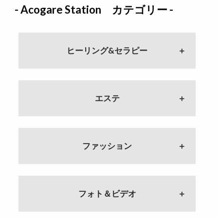
- Acogare Station カテゴリー -
ヒーリング&セラピー
#115 正しいサイキックの使い
方 整体師にクレーム！？ 自慢
の特技は？
エステ
ゲスト：株式会社こころの風通
し 代表 スピリチュアルカウン
セラー 蓮水りの
#68 セミナー通いはもう終わ
り！？ ｢手に職｣の最終到達点
#114 サイキックトレーニング
ゲスト：睡眠専門ドライヘッドス
ファッション
仕事ルーツ・妊活・サイキックと
パサロン Dr.ぐっすり〜 大村加
の出会い
須美
ゲスト：株式会社こころの風通し
#112 ｢積み重ねる｣ということ 質
代表 スピリチュアルカウンセラー
#67 目指すはコンビニのような
問コーナー 岐路に立った自分へ
蓮水りの
店 眠らせないリラクゼーショ
ゲスト：Zelkova.K 代表 ジュエリ
フォト＆ビデオ
ン？
ーデザイナー 川崎けやき
#113 蓮水りののルーツ 蓮水さ
ゲスト：睡眠専門ドライヘッドス
んの身に起こった事とは？ 大学