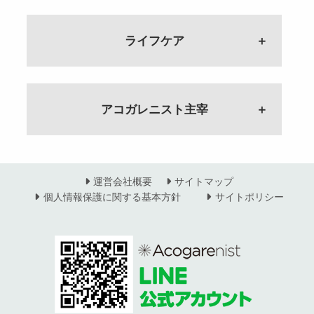
ゲスト：アンティークショップ
Studio 主宰 鈴木千鶴
#82 狙うはオーガニック野菜と
受けた放送局は500社以上！？
ホームページ・映像企画制作 ポ
る 大村加須美のルーツ
Yuge オーナー 大野奈巳
ホームページ・映像企画制作 ポ
#73 病院とは一味違う？ 助産
スーパーの野菜の中間？ でこぼ
アナウンサーを目指し続けた4年間
ケクリの魅力
ゲスト：睡眠専門ドライヘッドス
#42 月収8倍！？その秘密とは
ケクリの魅力
#37 ファンキーな能楽プロデュ
院の産後ケア
こ野菜の定期便
ゲスト：アナウンサー・アナウン
ゲスト：ポケット・クリエイショ
パサロン Dr.ぐっすり〜 大村加
ライフケア
現職との出会いは？
#98 アンティークショップ 開業の
ゲスト：ポケット・クリエイショ
ーサー 紀井規子のルーツ
ゲスト：しらさぎふれあい助産
ゲスト：でこぼこマーケット 立
ススクール 代表 相澤 静
ン 源功子
須美
ゲスト：合同会社 オフィスコ
きっかけと二足のわらじ 義父の
ン 源功子
ゲスト：株式会社 真花 ファン
院 院長 木村 恵子
田千恵子
ア EI（感情）マーケティング
言葉 仕入れ？通販？
キーな能楽プロデューサー 紀
ラストステージを飾ってあげたい
WEBマーケター×PRプロデューサ
#60 日常が楽しくなる数秘術
#115 正しいサイキックの使い
コンサルタント 小林 大江子
ゲスト：アンティークショップ
魅力的な人は○○がある！？ 写真
井規子
女性の一生を支える助産師
#81 無農薬・規格外 でこぼこ
葬儀と終活について
ー フリーランスの考え方
どんな事が分かるの？ 11番はど
方 整体師にクレーム！？ 自慢
Yuge オーナー 大野奈巳
家が教える魅力を引き出す方法と
ゲスト：mana助産院 主宰 原田
野菜の魅力 新しい野菜に出会え
ゲスト：アナウンサー・葬儀司会
ゲスト：ウェブマーケター PRプ
んな人？
の特技は？
#41 ポテンシャルを引き出す 小
アコガレニスト主宰
は
#32 個の確立 自立すること
麻央
る？
者・終活カウンセラー 内野 順子
ロデューサー 岡田 まりこ
ゲスト：株式会社モアナチュラル
ゲスト：株式会社こころの風通
林大江子のルーツ
#97 アンティークショップ Yuge
ゲスト：ストーリーテラー 三宅
全ての根幹は家庭から！
ゲスト：でこぼこマーケット 立
ホメオパス 藤川 由紀
し 代表 スピリチュアルカウン
ゲスト：合同会社 オフィスコ
大野奈巳のルーツ
聡子
ゲスト：株式会社ウェディングベ
美容師×スタイリスト アコガレニ
田千恵子
ブライダルから葬儀へ 司会者と
ウェブマーケター×PRプロデュー
セラー 蓮水りの
ア EI（感情）マーケティング
#４ 個の時代を生き抜くには 母
ゲスト：アンティークショップ
ル企画 代表取締役 起業コンサル
スト集合
しての転身
サー 大切にしてきたのはご縁
#59 カウンセリングは毎月一週間
コンサルタント 小林 大江子
親業と仕事 両立するために
Yuge オーナー 大野奈巳
写真家の経歴を活かした ストー
タント 話し方・伝え方の専門家
ゲスト：アコガレニスト 棚橋公
#52 熊本から世界で戦うための武
ゲスト：アナウンサー・葬儀司会
ゲスト：ウェブマーケター PRプ
のみ！？ ホメオパスの画期的な
#114 サイキックトレーニング
ゲスト：アコガレニスト 主宰 山神
リーテラーとは
田中壽美子
子・宮脇華織
運営会社概要
サイトマップ
器 人生の転機 今思うと・・・
者・終活カウンセラー 内野 順子
ロデューサー 岡田 まりこ
働き方とは？
仕事ルーツ・妊活・サイキックと
今こそアップデート！！４０〜５
朋子
ゲスト：ストーリーテラー 三宅
#86 女性経営者のこだわりのフ
ゲスト：株式会社テラ 合同会社
個人情報保護に関する基本方針
サイトポリシー
ゲスト：株式会社モアナチュラル
の出会い
０代から始めるオトナ女子メイク
聡子
#31 伝わる話し方と両親への感
ァッションセレクト 後編
Organic Space 寺本 恵子
FMふっかちゃん パーソナリティ
ホメオパス 藤川 由紀
第22回放送
ゲスト：株式会社こころの風通し
ゲスト：JEWEL＋ 主宰 政さおり
#３ Re:Shine Project アコガレ
謝 世界を見据えた教育
正しい歯医者の通い方
ゲスト：
深谷の魅力を語る
ゲスト：Vivacefactory 新村 裕
代表 スピリチュアルカウンセラー
ニスト休止 アコガレアカデミー
フォトグラファーが語る これか
ゲスト：株式会社ウェディングベ
ゲスト：鈴木 アヤ子
#51 寺本恵子のルーツ 社内初の
ゲスト：アナウンサー 長谷川 文
子
#58 内側から綺麗になるために
蓮水りの
知っておきたい！！子どもの脱毛
を詳しく解説
らの時代は写真が印象を決める
ル企画 代表取締役 起業コンサ
営業ウーマンに!? 「君が男性だ
ルーツは？ファンデーション、薬
事情を解決
ゲスト：アコガレニスト 主宰 山神
ゲスト：ビッツアンドピーセズ
#85 女性経営者のこだわりのフ
ルタント 話し方・伝え方の専門
ったら…」
真面目に生きてきて良かった 突
ってどうなの？
#113 蓮水りののルーツ 蓮水さ
ゲスト：Life Well 主宰 宮田真樹子
朋子
代表取締役 田村ナナ子
ァッションセレクト 前編
家 田中壽美子
ゲスト：株式会社テラ 合同会社
然舞い込んだ大舞台とは
ゲスト：株式会社モアナチュラル
んの身に起こった事とは？ 大学
専業主婦からの自立
ゲスト：
Organic Space 寺本 恵子
ゲスト：アナウンサー 長谷川 文
ホメオパス 藤川 由紀
院を中退？
Instagram フォロワー２万人のイ
#2 あなたのルーツは？ 経営で
ゲスト：鈴木 アヤ子
#30 女性にしか出来ないこと
これからの名刺は動画に！
ゲスト：株式会社こころの風通し
ンスタ術 バストアップで人生が
大事なことは？憧れている人は？
「君が社長！？」差別の過去