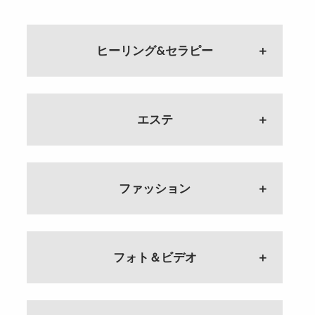
ヒーリング&セラピー
#115 正しいサイキックの使い
方 整体師にクレーム！？ 自慢
の特技は？
エステ
ゲスト：株式会社こころの風通
し 代表 スピリチュアルカウン
セラー 蓮水りの
#68 セミナー通いはもう終わ
り！？ ｢手に職｣の最終到達点
#114 サイキックトレーニング
ゲスト：睡眠専門ドライヘッドス
ファッション
仕事ルーツ・妊活・サイキックと
パサロン Dr.ぐっすり〜 大村加
の出会い
須美
ゲスト：株式会社こころの風通し
#112 ｢積み重ねる｣ということ 質
代表 スピリチュアルカウンセラー
#67 目指すはコンビニのような
問コーナー 岐路に立った自分へ
蓮水りの
店 眠らせないリラクゼーショ
ゲスト：Zelkova.K 代表 ジュエリ
フォト＆ビデオ
ン？
ーデザイナー 川崎けやき
#113 蓮水りののルーツ 蓮水さ
ゲスト：睡眠専門ドライヘッドス
んの身に起こった事とは？ 大学
パサロン Dr.ぐっすり〜 大村加
#111 作品とインスピレーション
#8 写真上達のPOINT 加工ってど
院を中退？
須美
山形県での出会い
う思う？ 理想の写真は？