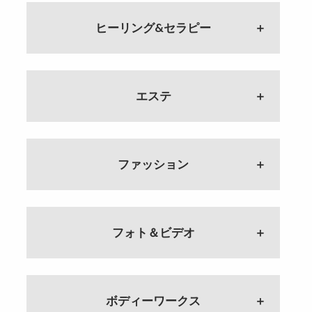
ヒーリング&セラピー
#115 正しいサイキックの使い
方 整体師にクレーム！？ 自慢
の特技は？
エステ
ゲスト：株式会社こころの風通
し 代表 スピリチュアルカウン
セラー 蓮水りの
#68 セミナー通いはもう終わ
り！？ ｢手に職｣の最終到達点
#114 サイキックトレーニング
ゲスト：睡眠専門ドライヘッドス
ファッション
仕事ルーツ・妊活・サイキックと
パサロン Dr.ぐっすり〜 大村加
の出会い
須美
ゲスト：株式会社こころの風通し
#112 ｢積み重ねる｣ということ 質
代表 スピリチュアルカウンセラー
#67 目指すはコンビニのような
問コーナー 岐路に立った自分へ
蓮水りの
店 眠らせないリラクゼーショ
ゲスト：Zelkova.K 代表 ジュエリ
フォト＆ビデオ
ン？
ーデザイナー 川崎けやき
#113 蓮水りののルーツ 蓮水さ
ゲスト：睡眠専門ドライヘッドス
んの身に起こった事とは？ 大学
パサロン Dr.ぐっすり〜 大村加
#111 作品とインスピレーション
#8 写真上達のPOINT 加工ってど
院を中退？
須美
山形県での出会い
う思う？ 理想の写真は？
ゲスト：株式会社こころの風通し
ゲスト：Zelkova.K 代表 ジュエリ
ゲスト：フォトグラファー おう
ボディーワークス
代表 スピリチュアルカウンセラー
#66 サロン開業時に学んだこ
ーデザイナー 川崎けやき
ちdeカメラ／OCDインスタ部 主