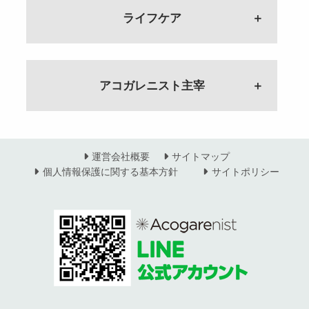
アナウンサーを目指し続けた4年間
ケクリの魅力
ゲスト：睡眠専門ドライヘッドス
#42 月収8倍！？その秘密とは
ケクリの魅力
#37 ファンキーな能楽プロデュ
院の産後ケア
こ野菜の定期便
ゲスト：アナウンサー・アナウン
ゲスト：ポケット・クリエイショ
パサロン Dr.ぐっすり〜 大村加
ライフケア
現職との出会いは？
#98 アンティークショップ 開業の
ゲスト：ポケット・クリエイショ
ーサー 紀井規子のルーツ
ゲスト：しらさぎふれあい助産
ゲスト：でこぼこマーケット 立
ススクール 代表 相澤 静
ン 源功子
須美
ゲスト：合同会社 オフィスコ
きっかけと二足のわらじ 義父の
ン 源功子
ゲスト：株式会社 真花 ファン
院 院長 木村 恵子
田千恵子
ア EI（感情）マーケティング
言葉 仕入れ？通販？
キーな能楽プロデューサー 紀
ラストステージを飾ってあげたい
WEBマーケター×PRプロデューサ
#60 日常が楽しくなる数秘術
#115 正しいサイキックの使い
コンサルタント 小林 大江子
ゲスト：アンティークショップ
魅力的な人は○○がある！？ 写真
井規子
女性の一生を支える助産師
#81 無農薬・規格外 でこぼこ
葬儀と終活について
ー フリーランスの考え方
どんな事が分かるの？ 11番はど
方 整体師にクレーム！？ 自慢
Yuge オーナー 大野奈巳
家が教える魅力を引き出す方法と
ゲスト：mana助産院 主宰 原田
野菜の魅力 新しい野菜に出会え
ゲスト：アナウンサー・葬儀司会
ゲスト：ウェブマーケター PRプ
んな人？
の特技は？
#41 ポテンシャルを引き出す 小
アコガレニスト主宰
は
#32 個の確立 自立すること
麻央
る？
者・終活カウンセラー 内野 順子
ロデューサー 岡田 まりこ
ゲスト：株式会社モアナチュラル
ゲスト：株式会社こころの風通
林大江子のルーツ
#97 アンティークショップ Yuge
ゲスト：ストーリーテラー 三宅
全ての根幹は家庭から！
ゲスト：でこぼこマーケット 立
ホメオパス 藤川 由紀
し 代表 スピリチュアルカウン
ゲスト：合同会社 オフィスコ
大野奈巳のルーツ
聡子
ゲスト：株式会社ウェディングベ
美容師×スタイリスト アコガレニ
田千恵子
ブライダルから葬儀へ 司会者と
ウェブマーケター×PRプロデュー
セラー 蓮水りの
ア EI（感情）マーケティング
#４ 個の時代を生き抜くには 母
ゲスト：アンティークショップ
ル企画 代表取締役 起業コンサル
スト集合
しての転身
サー 大切にしてきたのはご縁
#59 カウンセリングは毎月一週間
コンサルタント 小林 大江子
親業と仕事 両立するために
Yuge オーナー 大野奈巳
写真家の経歴を活かした ストー
タント 話し方・伝え方の専門家
ゲスト：アコガレニスト 棚橋公
#52 熊本から世界で戦うための武
ゲスト：アナウンサー・葬儀司会
ゲスト：ウェブマーケター PRプ
のみ！？ ホメオパスの画期的な
#114 サイキックトレーニング
ゲスト：アコガレニスト 主宰 山神
リーテラーとは
田中壽美子
子・宮脇華織
運営会社概要
サイトマップ
器 人生の転機 今思うと・・・
者・終活カウンセラー 内野 順子
ロデューサー 岡田 まりこ
働き方とは？
仕事ルーツ・妊活・サイキックと
今こそアップデート！！４０〜５
朋子
ゲスト：ストーリーテラー 三宅
#86 女性経営者のこだわりのフ
ゲスト：株式会社テラ 合同会社
個人情報保護に関する基本方針
サイトポリシー
ゲスト：株式会社モアナチュラル
の出会い
０代から始めるオトナ女子メイク
聡子
#31 伝わる話し方と両親への感
ァッションセレクト 後編
Organic Space 寺本 恵子
FMふっかちゃん パーソナリティ
ホメオパス 藤川 由紀
第22回放送
ゲスト：株式会社こころの風通し
ゲスト：JEWEL＋ 主宰 政さおり
#３ Re:Shine Project アコガレ
謝 世界を見据えた教育
正しい歯医者の通い方
ゲスト：
深谷の魅力を語る
ゲスト：Vivacefactory 新村 裕
代表 スピリチュアルカウンセラー
ニスト休止 アコガレアカデミー
フォトグラファーが語る これか
ゲスト：株式会社ウェディングベ
ゲスト：鈴木 アヤ子
#51 寺本恵子のルーツ 社内初の
ゲスト：アナウンサー 長谷川 文
子
#58 内側から綺麗になるために
蓮水りの
知っておきたい！！子どもの脱毛
を詳しく解説
らの時代は写真が印象を決める
ル企画 代表取締役 起業コンサ
営業ウーマンに!? 「君が男性だ
ルーツは？ファンデーション、薬
事情を解決
ゲスト：アコガレニスト 主宰 山神
ゲスト：ビッツアンドピーセズ
#85 女性経営者のこだわりのフ
ルタント 話し方・伝え方の専門
ったら…」
真面目に生きてきて良かった 突
ってどうなの？
#113 蓮水りののルーツ 蓮水さ
ゲスト：Life Well 主宰 宮田真樹子
朋子
代表取締役 田村ナナ子
ァッションセレクト 前編
家 田中壽美子
ゲスト：株式会社テラ 合同会社
然舞い込んだ大舞台とは
ゲスト：株式会社モアナチュラル
んの身に起こった事とは？ 大学
専業主婦からの自立
ゲスト：
Organic Space 寺本 恵子
ゲスト：アナウンサー 長谷川 文
ホメオパス 藤川 由紀
院を中退？
Instagram フォロワー２万人のイ
#2 あなたのルーツは？ 経営で
ゲスト：鈴木 アヤ子
#30 女性にしか出来ないこと
これからの名刺は動画に！
ゲスト：株式会社こころの風通し
ンスタ術 バストアップで人生が
大事なことは？憧れている人は？
「君が社長！？」差別の過去
ゲスト：動画制作シエスタ 内山
#50 寺本恵子のビジネスの秘訣
#64 心を豊かにすること お家
青森を日本一幸せにする！！
#57 ホメオパシーって？ 毒をも
代表 スピリチュアルカウンセラー
変わる
ゲスト：アコガレニスト 主宰 山神
ゲスト：株式会社ウェディングベ
万里子
大手への飛び込み営業 女性社長
でできるエステ？
[loveaomori project]
って毒を制す？ 波動？ レメディ
蓮水りの
ゲスト：サロンオーナー・コンサ
朋子